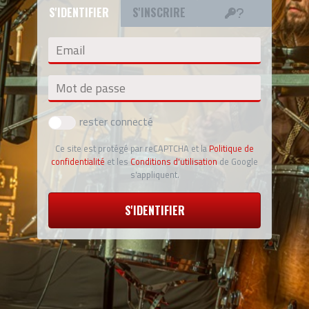
S'IDENTIFIER
S'INSCRIRE
Email
Mot de passe
rester connecté
Ce site est protégé par reCAPTCHA et la
Politique de
confidentialité
et les
Conditions d'utilisation
de Google
s'appliquent.
S'IDENTIFIER