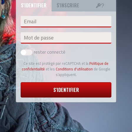
S'IDENTIFIER
S'INSCRIRE
Email
Mot de passe
rester connecté
Ce site est protégé par reCAPTCHA et la
Politique de
confidentialité
et les
Conditions d'utilisation
de Google
s'appliquent.
S'IDENTIFIER