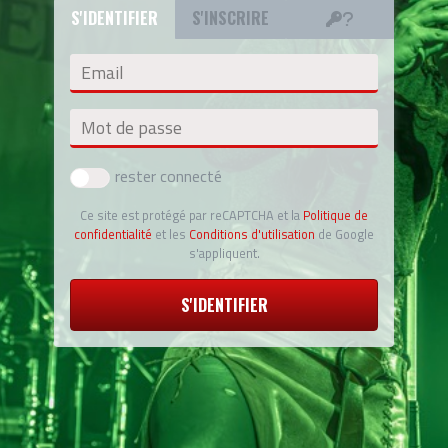
S'IDENTIFIER
S'INSCRIRE
Email
Mot de passe
rester connecté
Ce site est protégé par reCAPTCHA et la
Politique de
confidentialité
et les
Conditions d'utilisation
de Google
s'appliquent.
S'IDENTIFIER