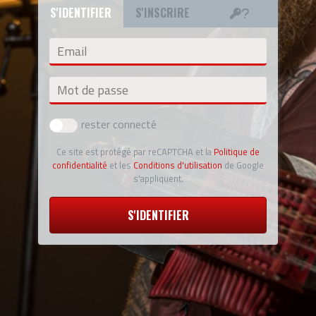
S'IDENTIFIER
S'INSCRIRE
Email
Mot de passe
rester connecté
Ce site est protégé par reCAPTCHA et la
Politique de
confidentialité
et les
Conditions d'utilisation
de Google
s'appliquent.
S'IDENTIFIER