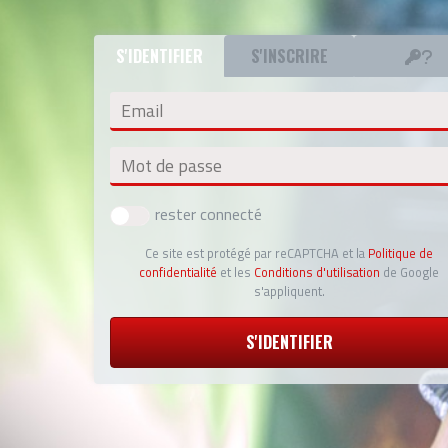
S'IDENTIFIER
S'INSCRIRE
Email
Mot de passe
rester connecté
Ce site est protégé par reCAPTCHA et la
Politique de
confidentialité
et les
Conditions d'utilisation
de Google
s'appliquent.
S'IDENTIFIER