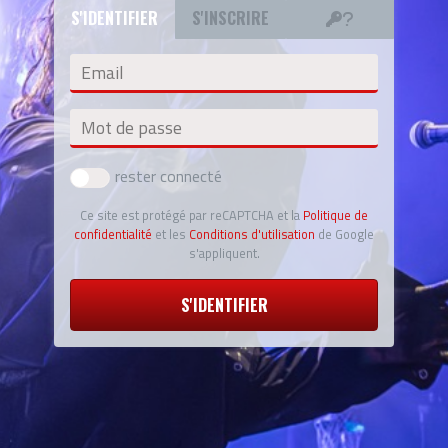
S'IDENTIFIER
S'INSCRIRE
Email
Mot de passe
rester connecté
Ce site est protégé par reCAPTCHA et la
Politique de
confidentialité
et les
Conditions d'utilisation
de Google
s'appliquent.
S'IDENTIFIER