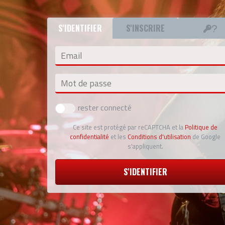
S'IDENTIFIER
S'INSCRIRE
Email
Mot de passe
rester connecté
Ce site est protégé par reCAPTCHA et la
Politique de
confidentialité
et les
Conditions d'utilisation
de Google
s'appliquent.
S'IDENTIFIER