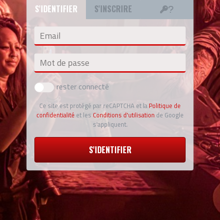
S'IDENTIFIER
S'INSCRIRE
Email
Mot de passe
rester connecté
Ce site est protégé par reCAPTCHA et la
Politique de
confidentialité
et les
Conditions d'utilisation
de Google
s'appliquent.
S'IDENTIFIER