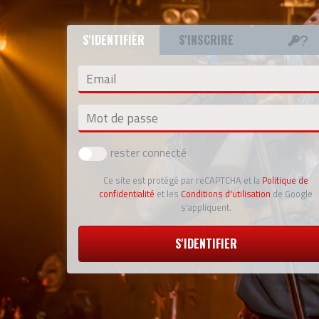
S'IDENTIFIER
S'INSCRIRE
Email
Mot de passe
rester connecté
Ce site est protégé par reCAPTCHA et la
Politique de
confidentialité
et les
Conditions d'utilisation
de Google
s'appliquent.
S'IDENTIFIER