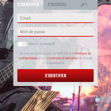
S'IDENTIFIER
S'INSCRIRE
Email
Mot de passe
rester connecté
Ce site est protégé par reCAPTCHA et la
Politique de
confidentialité
et les
Conditions d'utilisation
de Google
s'appliquent.
S'IDENTIFIER