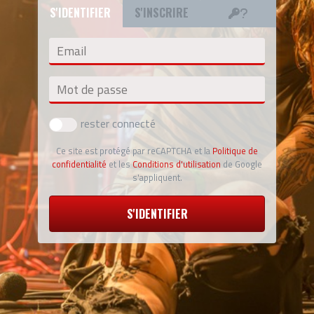
S'IDENTIFIER
S'INSCRIRE
Email
Mot de passe
rester connecté
Ce site est protégé par reCAPTCHA et la
Politique de
confidentialité
et les
Conditions d'utilisation
de Google
s'appliquent.
S'IDENTIFIER