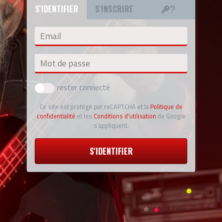
S'IDENTIFIER
S'INSCRIRE
Email
Mot de passe
rester connecté
Ce site est protégé par reCAPTCHA et la
Politique de
confidentialité
et les
Conditions d'utilisation
de Google
s'appliquent.
S'IDENTIFIER