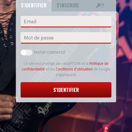
S'IDENTIFIER
S'INSCRIRE
Email
Mot de passe
rester connecté
Ce site est protégé par reCAPTCHA et la
Politique de
confidentialité
et les
Conditions d'utilisation
de Google
s'appliquent.
S'IDENTIFIER