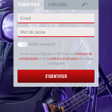
S'IDENTIFIER
S'INSCRIRE
Email
Mot de passe
rester connecté
Ce site est protégé par reCAPTCHA et la
Politique de
confidentialité
et les
Conditions d'utilisation
de Google
s'appliquent.
S'IDENTIFIER