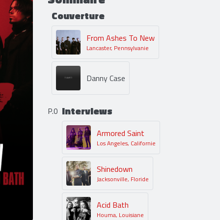
Couverture
From Ashes To New
Lancaster, Pennsylvanie
Danny Case
Interviews
P.0
Armored Saint
Los Angeles, Californie
Shinedown
Jacksonville, Floride
Acid Bath
Houma, Louisiane