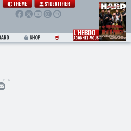
THÈME
S'IDENTIFIER
L'HEBDO
BAND
SHOP
ABONNEZ-VOUS
GER