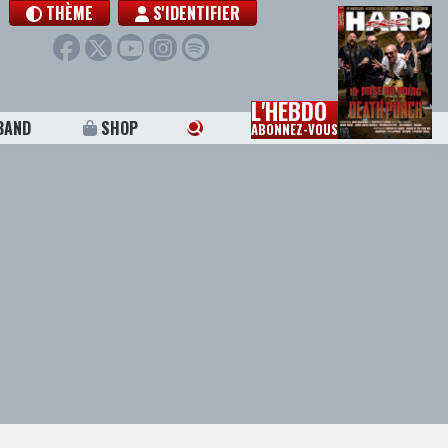
THÈME
S'IDENTIFIER
L'HEBDO
BAND
SHOP
ABONNEZ-VOUS