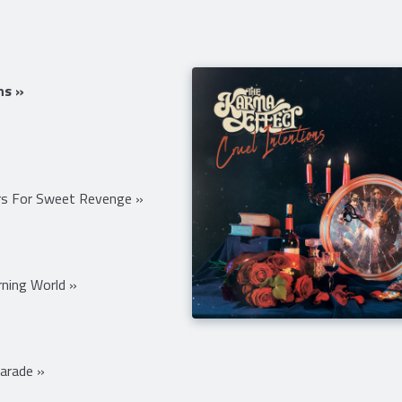
ns »
rs For Sweet Revenge »
rning World »