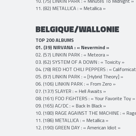
09. (64) PRO-PAIN : « Stone Cold Anger »
10. (75) LINKIN PARK : « Minutes To Midnight »
11. (82) METALLICA : « Metallica »
BELGIQUE/WALLONIE
TOP 200 ALBUMS
01. (39) NIRVANA : « Nevermind »
02. (57) LINKIN PARK : « Meteora »
03. (62) SYSTEM OF A DOWN : « Toxicity »
04. (78) RED HOT CHILI PEPPERS : « Californicat
05. (97) LINKIN PARK : « [Hybrid Theory] »
06. (106) LINKIN PARK : « From Zero »
07. (137) SLAYER : « Hell Awaits »
08. (161) FOO FIGHTERS : « Your Favorite Toy »
09. (165) AC/DC : « Back In Black »
10. (180) RAGE AGAINST THE MACHINE : « Rage
11. (186) METALLICA : « Metallica »