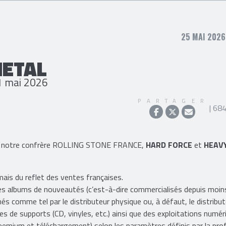
25 MAI 2026
METAL
21 mai 2026
PARTAGER
| 68
 que notre confrère ROLLING STONE FRANCE,
HARD FORCE
et
HEAV
 mais du reflet des ventes françaises.
les albums de nouveautés (c’est-à-dire commercialisés depuis moin
és comme tel par le distributeur physique ou, à défaut, le distribu