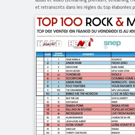
numérique. Ce classement tient compte des ventes
audio et vidéo (streaming premium, streaming fr
et retranscrits dans les règles du top élaborées 