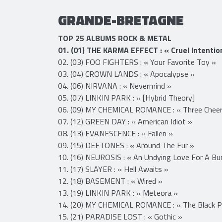
12. (190) GREEN DAY : « American Idiot »
GRANDE-BRETAGNE
TOP 25 ALBUMS ROCK & METAL
01. (01) THE KARMA EFFECT : « Cruel Intentio
02. (03) FOO FIGHTERS : « Your Favorite Toy »
03. (04) CROWN LANDS : « Apocalypse »
04. (06) NIRVANA : « Nevermind »
05. (07) LINKIN PARK : « [Hybrid Theory]
06. (09) MY CHEMICAL ROMANCE : « Three Chee
07. (12) GREEN DAY : « American Idiot »
08. (13) EVANESCENCE : « Fallen »
09. (15) DEFTONES : « Around The Fur »
10. (16) NEUROSIS : « An Undying Love For A Bu
11. (17) SLAYER : « Hell Awaits »
12. (18) BASEMENT : « Wired »
13. (19) LINKIN PARK : « Meteora »