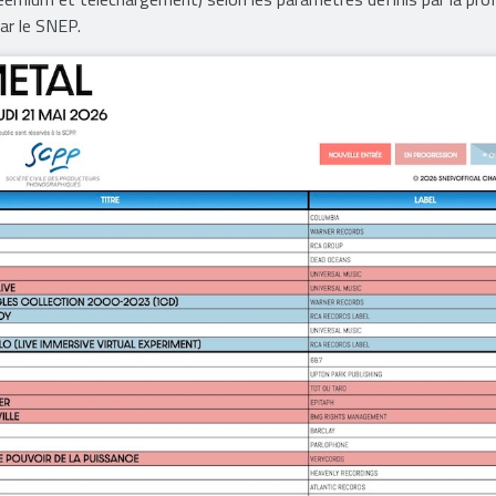
 de supports (CD, vinyles, etc.) ainsi que des exploitations numér
eemium et téléchargement) selon les paramètres définis par la pro
par le SNEP.