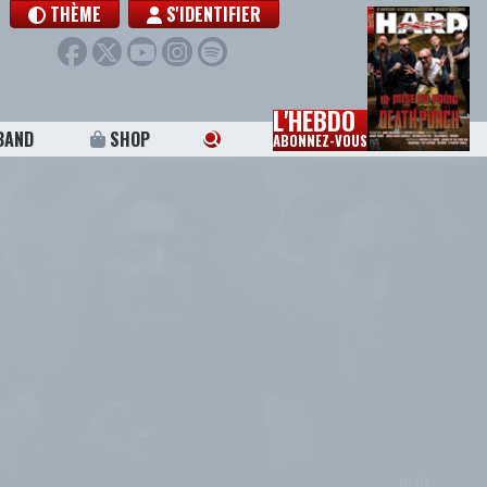
THÈME
S'IDENTIFIER
L'HEBDO
BAND
SHOP
ABONNEZ-VOUS