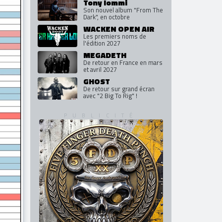
Décès du chanteur Lou Koller
à 59 ans
Tony Iommi
Son nouvel album "From The
Dark", en octobre
WACKEN OPEN AIR
Les premiers noms de
l'édition 2027
MEGADETH
De retour en France en mars
et avril 2027
GHOST
De retour sur grand écran
avec "2 Big To Rig" !