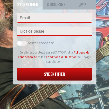
S'IDENTIFIER
S'INSCRIRE
Email
Mot de passe
rester connecté
Ce site est protégé par reCAPTCHA et la
Politique de
confidentialité
et les
Conditions d'utilisation
de Google
s'appliquent.
S'IDENTIFIER