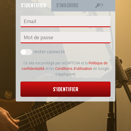
S'IDENTIFIER
S'INSCRIRE
Email
Mot de passe
rester connecté
Ce site est protégé par reCAPTCHA et la
Politique de
confidentialité
et les
Conditions d'utilisation
de Google
s'appliquent.
S'IDENTIFIER