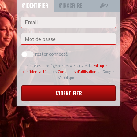
S'IDENTIFIER
S'INSCRIRE
Email
Mot de passe
rester connecté
Ce site est protégé par reCAPTCHA et la
Politique de
confidentialité
et les
Conditions d'utilisation
de Google
s'appliquent.
S'IDENTIFIER