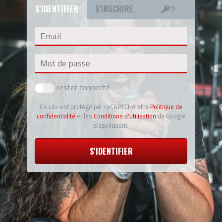
S'IDENTIFIER
S'INSCRIRE
Email
Mot de passe
rester connecté
Ce site est protégé par reCAPTCHA et la
Politique de
confidentialité
et les
Conditions d'utilisation
de Google
s'appliquent.
S'IDENTIFIER