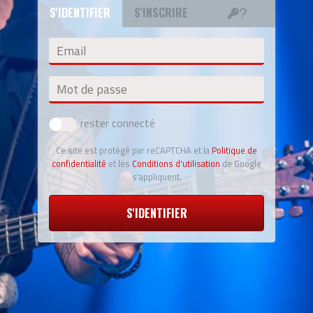
S'IDENTIFIER
S'INSCRIRE
Email
Mot de passe
rester connecté
Ce site est protégé par reCAPTCHA et la
Politique de
confidentialité
et les
Conditions d'utilisation
de Google
s'appliquent.
S'IDENTIFIER