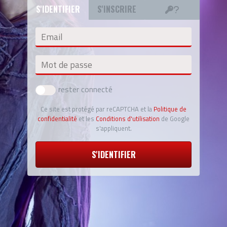
S'IDENTIFIER
S'INSCRIRE
Email
Mot de passe
rester connecté
Ce site est protégé par reCAPTCHA et la
Politique de
confidentialité
et les
Conditions d'utilisation
de Google
s'appliquent.
S'IDENTIFIER