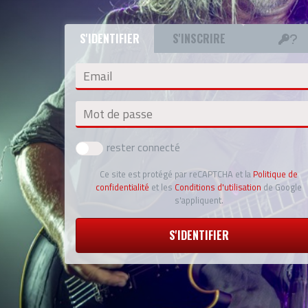
S'IDENTIFIER
S'INSCRIRE
Email
Mot de passe
rester connecté
Ce site est protégé par reCAPTCHA et la
Politique de
confidentialité
et les
Conditions d'utilisation
de Google
s'appliquent.
S'IDENTIFIER