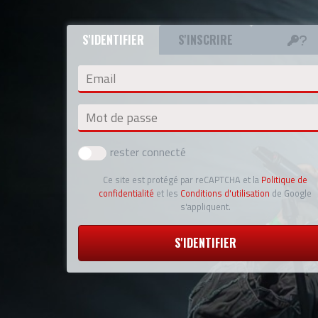
S'IDENTIFIER
S'INSCRIRE
Email
Mot de passe
rester connecté
Ce site est protégé par reCAPTCHA et la
Politique de
confidentialité
et les
Conditions d'utilisation
de Google
s'appliquent.
S'IDENTIFIER