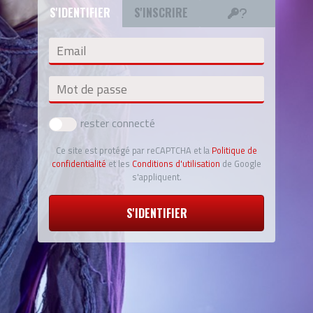
S'IDENTIFIER
S'INSCRIRE
Email
Mot de passe
rester connecté
Ce site est protégé par reCAPTCHA et la
Politique de
confidentialité
et les
Conditions d'utilisation
de Google
s'appliquent.
S'IDENTIFIER