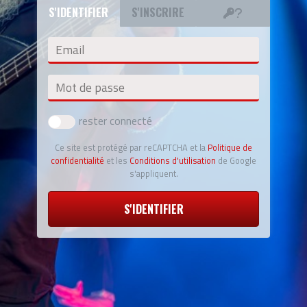
S'IDENTIFIER
S'INSCRIRE
Email
Mot de passe
rester connecté
Ce site est protégé par reCAPTCHA et la
Politique de
confidentialité
et les
Conditions d'utilisation
de Google
s'appliquent.
S'IDENTIFIER