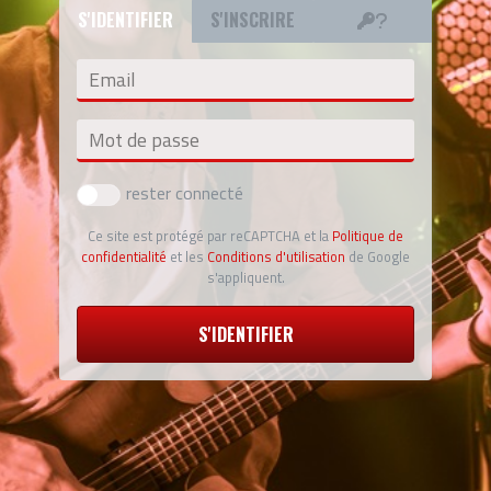
S'IDENTIFIER
S'INSCRIRE
Email
Mot de passe
rester connecté
Ce site est protégé par reCAPTCHA et la
Politique de
confidentialité
et les
Conditions d'utilisation
de Google
s'appliquent.
S'IDENTIFIER