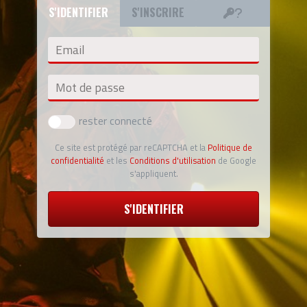
S'IDENTIFIER
S'INSCRIRE
Email
Mot de passe
rester connecté
Ce site est protégé par reCAPTCHA et la
Politique de
confidentialité
et les
Conditions d'utilisation
de Google
s'appliquent.
S'IDENTIFIER