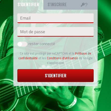
S'IDENTIFIER
S'INSCRIRE
Email
Mot de passe
rester connecté
Ce site est protégé par reCAPTCHA et la
Politique de
confidentialité
et les
Conditions d'utilisation
de Google
s'appliquent.
S'IDENTIFIER