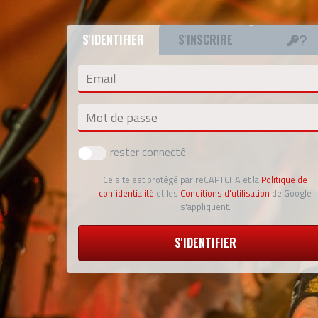
S'IDENTIFIER
S'INSCRIRE
Email
Mot de passe
rester connecté
Ce site est protégé par reCAPTCHA et la
Politique de
confidentialité
et les
Conditions d'utilisation
de Google
s'appliquent.
S'IDENTIFIER