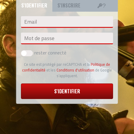
S'IDENTIFIER
S'INSCRIRE
Email
Mot de passe
rester connecté
Ce site est protégé par reCAPTCHA et la
Politique de
confidentialité
et les
Conditions d'utilisation
de Google
s'appliquent.
S'IDENTIFIER