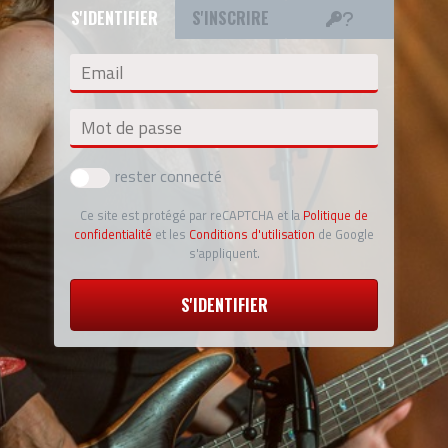
S'IDENTIFIER
S'INSCRIRE
Email
Mot de passe
rester connecté
Ce site est protégé par reCAPTCHA et la
Politique de
confidentialité
et les
Conditions d'utilisation
de Google
s'appliquent.
S'IDENTIFIER