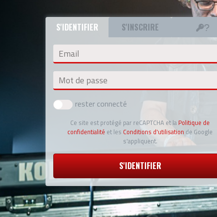
S'IDENTIFIER
S'INSCRIRE
Email
Mot de passe
rester connecté
Ce site est protégé par reCAPTCHA et la
Politique de
confidentialité
et les
Conditions d'utilisation
de Google
s'appliquent.
S'IDENTIFIER