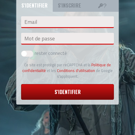
S'IDENTIFIER
S'INSCRIRE
Email
Mot de passe
rester connecté
Ce site est protégé par reCAPTCHA et la
Politique de
confidentialité
et les
Conditions d'utilisation
de Google
s'appliquent.
S'IDENTIFIER