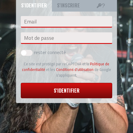
S'IDENTIFIER
S'INSCRIRE
Email
Mot de passe
rester connecté
Ce site est protégé par reCAPTCHA et la
Politique de
confidentialité
et les
Conditions d'utilisation
de Google
s'appliquent.
S'IDENTIFIER