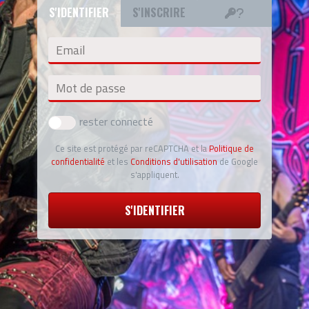
S'IDENTIFIER
S'INSCRIRE
Email
Mot de passe
rester connecté
Ce site est protégé par reCAPTCHA et la
Politique de
confidentialité
et les
Conditions d'utilisation
de Google
s'appliquent.
S'IDENTIFIER