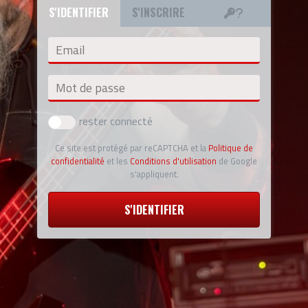
S'IDENTIFIER
S'INSCRIRE
Email
Mot de passe
rester connecté
Ce site est protégé par reCAPTCHA et la
Politique de
confidentialité
et les
Conditions d'utilisation
de Google
s'appliquent.
S'IDENTIFIER