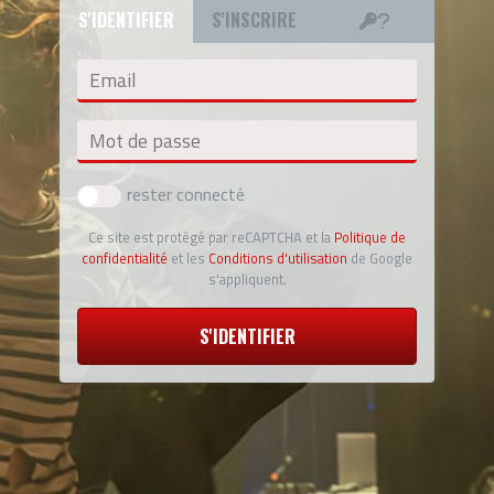
S'IDENTIFIER
S'INSCRIRE
Email
Mot de passe
rester connecté
Ce site est protégé par reCAPTCHA et la
Politique de
confidentialité
et les
Conditions d'utilisation
de Google
s'appliquent.
S'IDENTIFIER