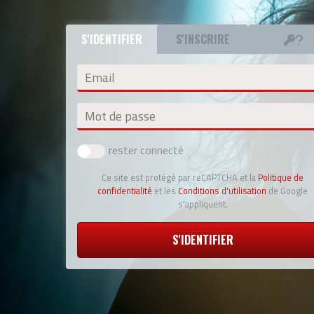
S'IDENTIFIER
S'INSCRIRE
Email
Mot de passe
rester connecté
Ce site est protégé par reCAPTCHA et la
Politique de
confidentialité
et les
Conditions d'utilisation
de Google
s'appliquent.
S'IDENTIFIER