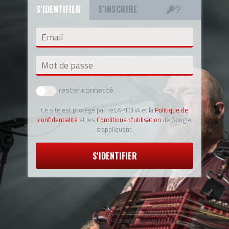
S'IDENTIFIER
S'INSCRIRE
Email
Mot de passe
rester connecté
Ce site est protégé par reCAPTCHA et la
Politique de
confidentialité
et les
Conditions d'utilisation
de Google
s'appliquent.
S'IDENTIFIER