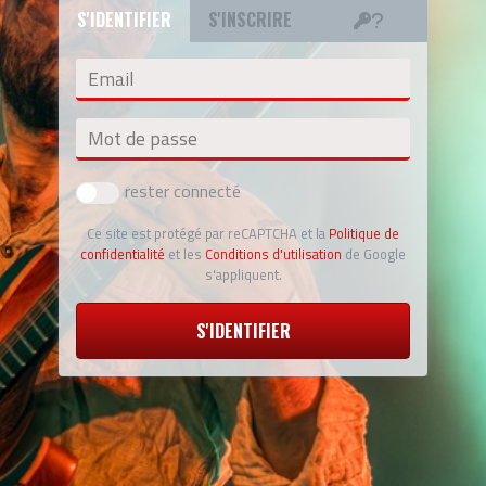
S'IDENTIFIER
S'INSCRIRE
Email
Mot de passe
rester connecté
Ce site est protégé par reCAPTCHA et la
Politique de
confidentialité
et les
Conditions d'utilisation
de Google
s'appliquent.
S'IDENTIFIER