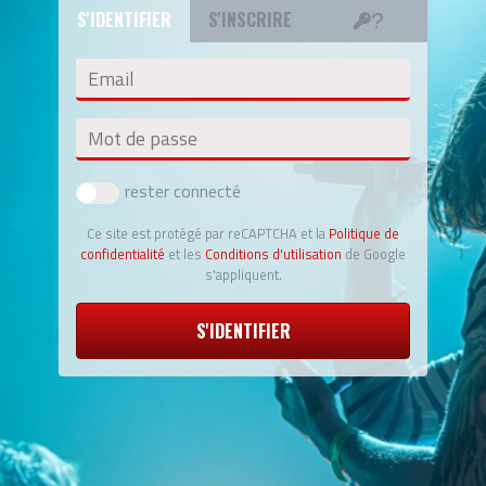
S'IDENTIFIER
S'INSCRIRE
Email
Mot de passe
rester connecté
Ce site est protégé par reCAPTCHA et la
Politique de
confidentialité
et les
Conditions d'utilisation
de Google
s'appliquent.
S'IDENTIFIER