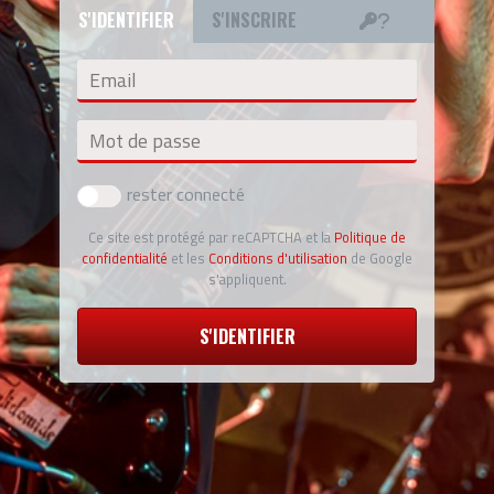
S'IDENTIFIER
S'INSCRIRE
Email
Mot de passe
rester connecté
Ce site est protégé par reCAPTCHA et la
Politique de
confidentialité
et les
Conditions d'utilisation
de Google
s'appliquent.
S'IDENTIFIER