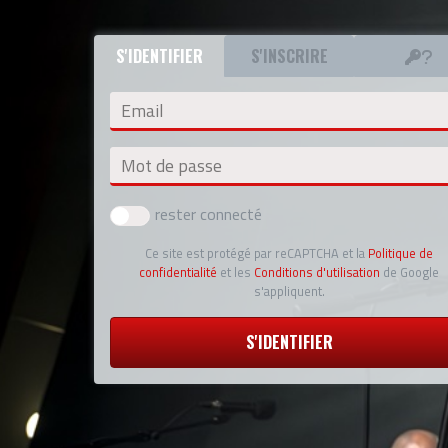
S'IDENTIFIER
S'INSCRIRE
Email
Mot de passe
rester connecté
Ce site est protégé par reCAPTCHA et la
Politique de
confidentialité
et les
Conditions d'utilisation
de Google
s'appliquent.
S'IDENTIFIER