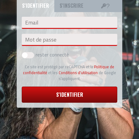
S'IDENTIFIER
S'INSCRIRE
Email
Mot de passe
rester connecté
Ce site est protégé par reCAPTCHA et la
Politique de
confidentialité
et les
Conditions d'utilisation
de Google
s'appliquent.
S'IDENTIFIER