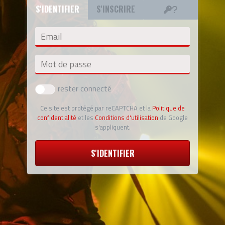
S'IDENTIFIER
S'INSCRIRE
Email
Mot de passe
rester connecté
Ce site est protégé par reCAPTCHA et la
Politique de
confidentialité
et les
Conditions d'utilisation
de Google
s'appliquent.
S'IDENTIFIER