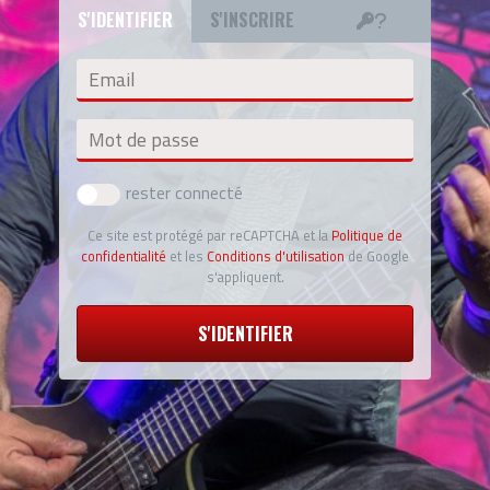
S'IDENTIFIER
S'INSCRIRE
Email
Mot de passe
rester connecté
Ce site est protégé par reCAPTCHA et la
Politique de
confidentialité
et les
Conditions d'utilisation
de Google
s'appliquent.
S'IDENTIFIER