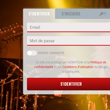
S'IDENTIFIER
S'INSCRIRE
Email
Mot de passe
rester connecté
Ce site est protégé par reCAPTCHA et la
Politique de
confidentialité
et les
Conditions d'utilisation
de Google
s'appliquent.
S'IDENTIFIER