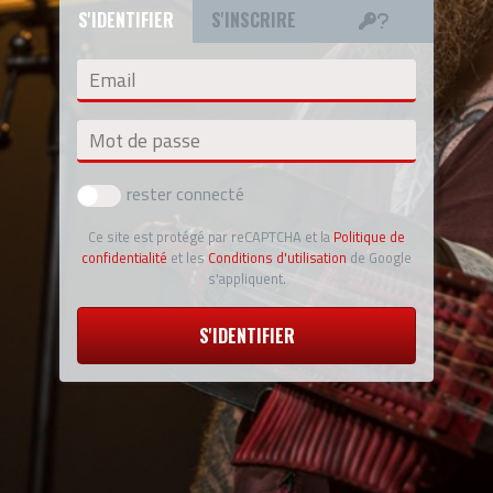
S'IDENTIFIER
S'INSCRIRE
Email
Mot de passe
rester connecté
Ce site est protégé par reCAPTCHA et la
Politique de
confidentialité
et les
Conditions d'utilisation
de Google
s'appliquent.
S'IDENTIFIER